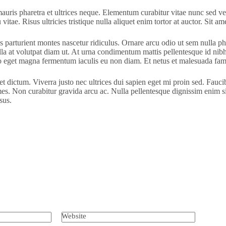
ris pharetra et ultrices neque. Elementum curabitur vitae nunc sed velit
tae. Risus ultricies tristique nulla aliquet enim tortor at auctor. Sit a
arturient montes nascetur ridiculus. Ornare arcu odio ut sem nulla pha
a at volutpat diam ut. At urna condimentum mattis pellentesque id nibh
sto eget magna fermentum iaculis eu non diam. Et netus et malesuada fame
 dictum. Viverra justo nec ultrices dui sapien eget mi proin sed. Fauci
ames. Non curabitur gravida arcu ac. Nulla pellentesque dignissim enim s
sus.
Website