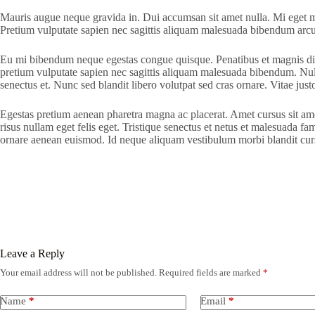
Mauris augue neque gravida in. Dui accumsan sit amet nulla. Mi eget mau
Pretium vulputate sapien nec sagittis aliquam malesuada bibendum arcu vi
Eu mi bibendum neque egestas congue quisque. Penatibus et magnis dis p
pretium vulputate sapien nec sagittis aliquam malesuada bibendum. Null
senectus et. Nunc sed blandit libero volutpat sed cras ornare. Vitae ju
Egestas pretium aenean pharetra magna ac placerat. Amet cursus sit amet
risus nullam eget felis eget. Tristique senectus et netus et malesuada f
ornare aenean euismod. Id neque aliquam vestibulum morbi blandit cur
Leave a Reply
Your email address will not be published.
Required fields are marked
*
Name
*
Email
*