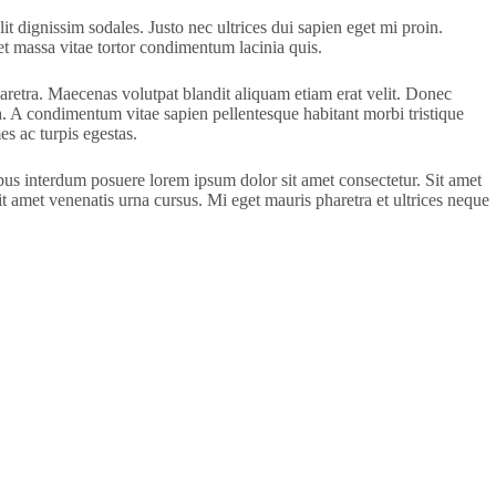
 dignissim sodales. Justo nec ultrices dui sapien eget mi proin.
met massa vitae tortor condimentum lacinia quis.
retra. Maecenas volutpat blandit aliquam etiam erat velit. Donec
. A condimentum vitae sapien pellentesque habitant morbi tristique
s ac turpis egestas.
bus interdum posuere lorem ipsum dolor sit amet consectetur. Sit amet
it amet venenatis urna cursus. Mi eget mauris pharetra et ultrices neque