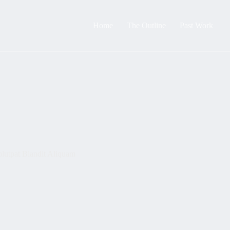
Home
The Outline
Past Work
lutpat Blandit Aliquam